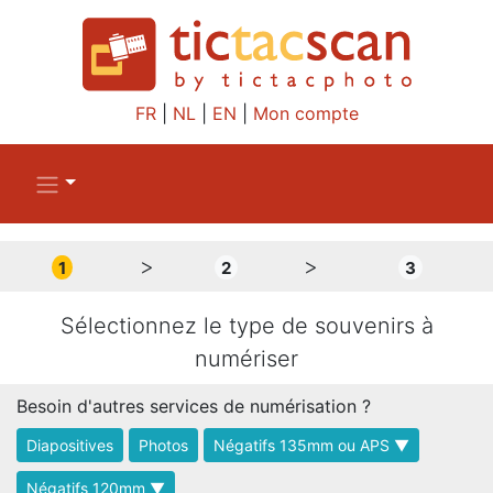
FR
|
NL
|
EN
|
Mon compte
>
>
1
2
3
Sélectionnez le type de souvenirs à
numériser
Besoin d'autres services de numérisation ?
Diapositives
Photos
Négatifs 135mm ou APS ▼
Négatifs 120mm ▼